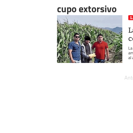
cupo extorsivo
L
L
c
La
am
al
Ant