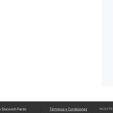
NUESTR
o Slocovich Pardo
Términos y Condiciones