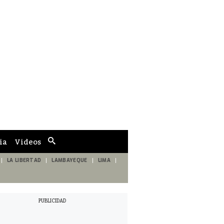
ia
Videos
Cuadro
de
búsqueda
LA LIBERTAD
LAMBAYEQUE
LIMA