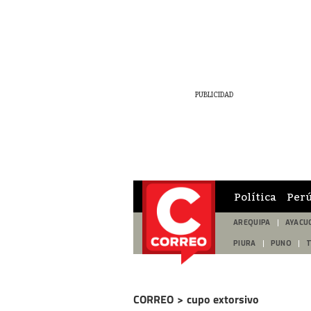
Política
Per
AREQUIPA
AYACU
PIURA
PUNO
CORREO
>
cupo extorsivo