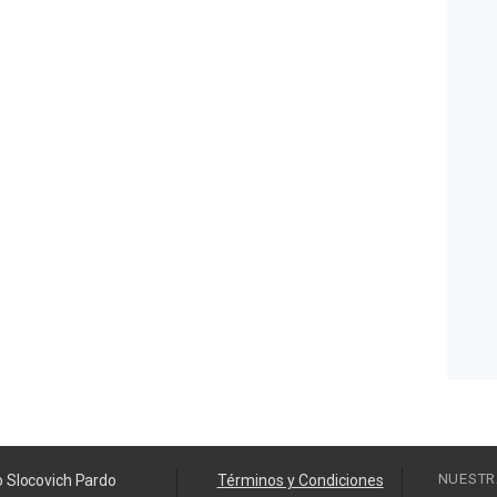
NUESTR
o Slocovich Pardo
Términos y Condiciones