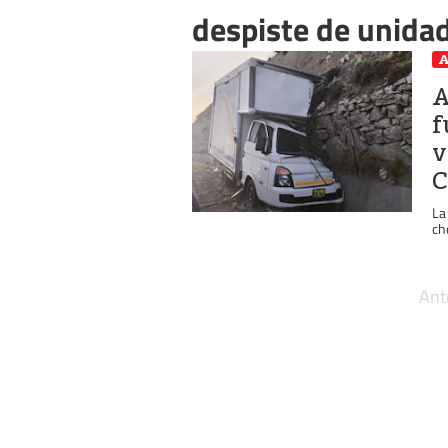
despiste de unida
A
A
f
v
C
La
ch
Ant