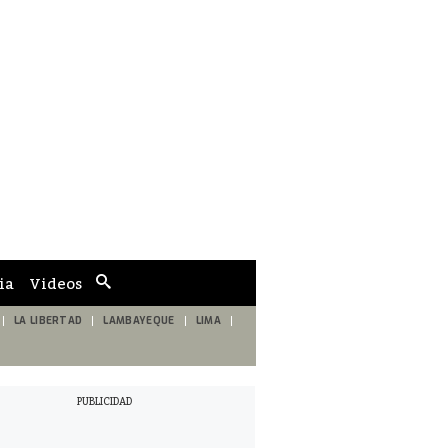
ia
Videos
Cuadro
de
búsqueda
LA LIBERTAD
LAMBAYEQUE
LIMA