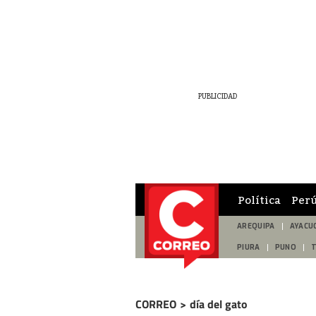
Política
Per
AREQUIPA
AYACU
PIURA
PUNO
CORREO
>
día del gato