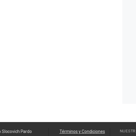
NUESTR
o Slocovich Pardo
Términos y Condiciones