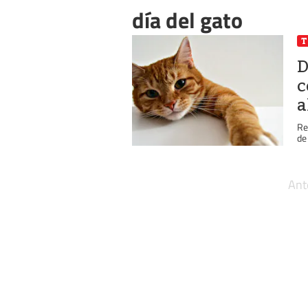
día del gato
T
D
c
a
Re
de
Ant