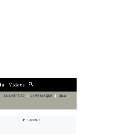
ia
Videos
Cuadro
de
búsqueda
LA LIBERTAD
LAMBAYEQUE
LIMA