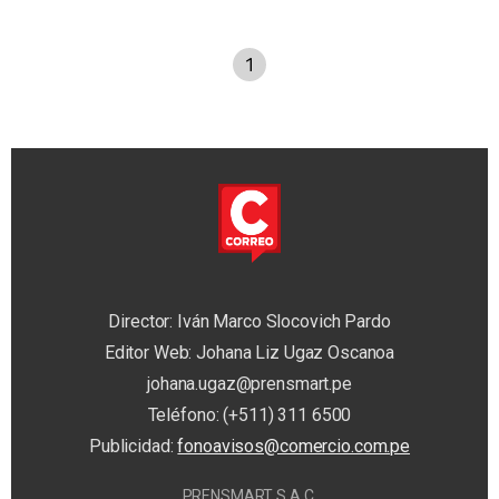
1
Director: Iván Marco Slocovich Pardo
Editor Web: Johana Liz Ugaz Oscanoa
johana.ugaz@prensmart.pe
Teléfono: (+511) 311 6500
Publicidad:
fonoavisos@comercio.com.pe
PRENSMART S.A.C.