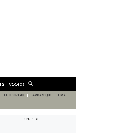
ia
Videos
Cuadro
de
búsqueda
LA LIBERTAD
LAMBAYEQUE
LIMA