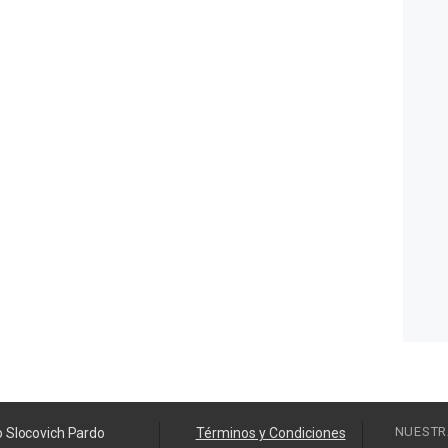
NUESTR
o Slocovich Pardo
Términos y Condiciones