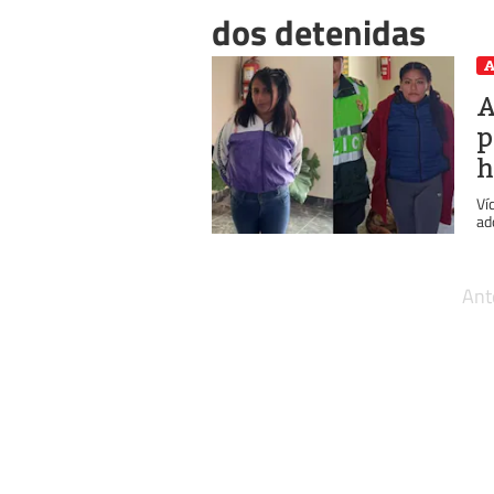
dos detenidas
A
A
p
h
Ví
ad
Ant