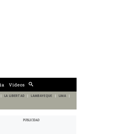
ia
Videos
Cuadro
de
búsqueda
LA LIBERTAD
LAMBAYEQUE
LIMA