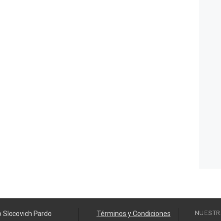
NUESTR
o Slocovich Pardo
Términos y Condiciones