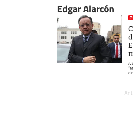
Edgar Alarcón
P
C
d
E
Al
“a
di
Ant