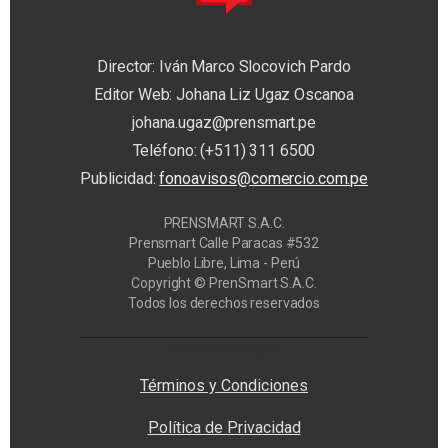
Director: Iván Marco Slocovich Pardo
Editor Web: Johana Liz Ugaz Oscanoa
johana.ugaz@prensmart.pe
Teléfono: (+511) 311 6500
Publicidad:
fonoavisos@comercio.com.pe
PRENSMART S.A.C.
Prensmart Calle Paracas #532
Pueblo Libre, Lima - Perú
Copyright © PrenSmart S.A.C.
Todos los derechos reservados
Privacy Manager
Términos y Condiciones
Política de Privacidad