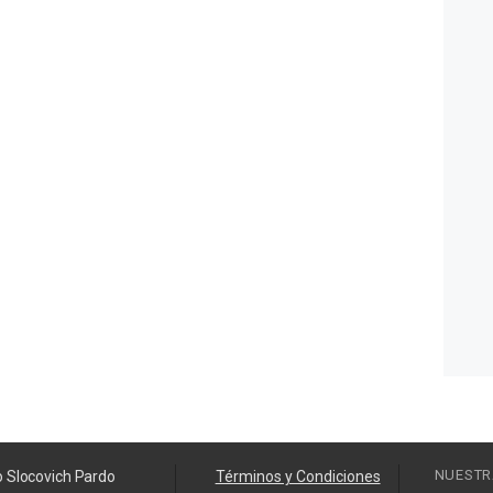
NUESTR
o Slocovich Pardo
Términos y Condiciones