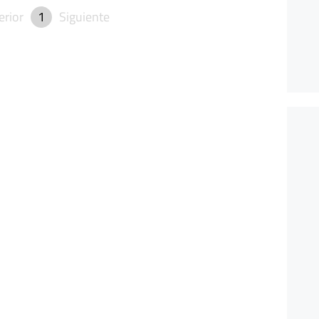
erior
1
Siguiente