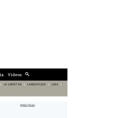
ia
Videos
Cuadro
de
búsqueda
LA LIBERTAD
LAMBAYEQUE
LIMA