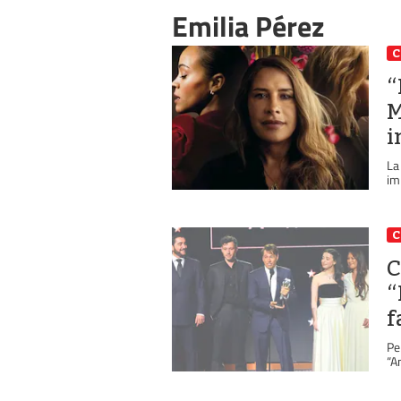
Emilia Pérez
C
“
M
i
La
im
C
C
“
f
Pe
“A