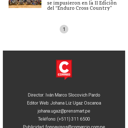
se impusieron en la II Edición
del “Enduro Cross Country”
1
Director: Iván Marco Slocovich Pardo
Editor Web: Johana Liz Ugaz Oscanoa
johana.ugaz@prensmart.pe
Teléfono: (+511) 311 6500
Publicidad:
fonoavisos@comercio.com.pe