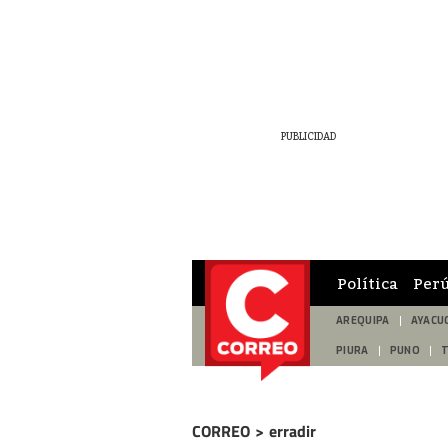
Política
Per
AREQUIPA
AYACU
PIURA
PUNO
CORREO
>
erradir