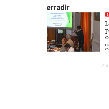
erradir
L
L
p
c
Es
en
Ant