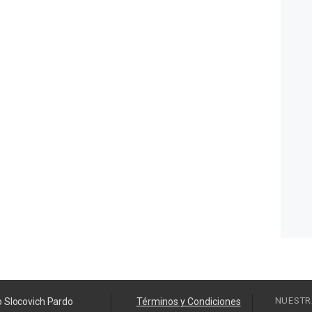
NUESTR
o Slocovich Pardo
Términos y Condiciones