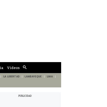
ia
Videos
Cuadro
de
búsqueda
LA LIBERTAD
LAMBAYEQUE
LIMA