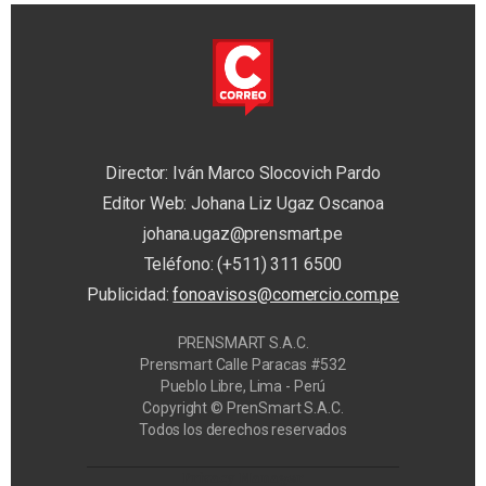
Director: Iván Marco Slocovich Pardo
Editor Web: Johana Liz Ugaz Oscanoa
johana.ugaz@prensmart.pe
Teléfono: (+511) 311 6500
Publicidad:
fonoavisos@comercio.com.pe
PRENSMART S.A.C.
Prensmart Calle Paracas #532
Pueblo Libre, Lima - Perú
Copyright © PrenSmart S.A.C.
Todos los derechos reservados
Privacy Manager