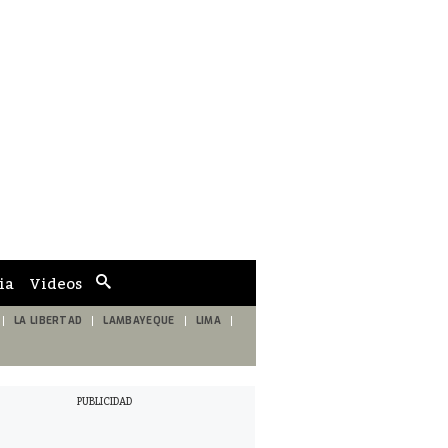
ia
Videos
Cuadro
de
búsqueda
LA LIBERTAD
LAMBAYEQUE
LIMA