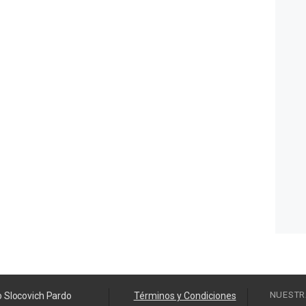
NUESTR
o Slocovich Pardo
Términos y Condiciones