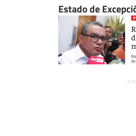
Estado de Excepci
P
R
d
m
Ba
de
Ant