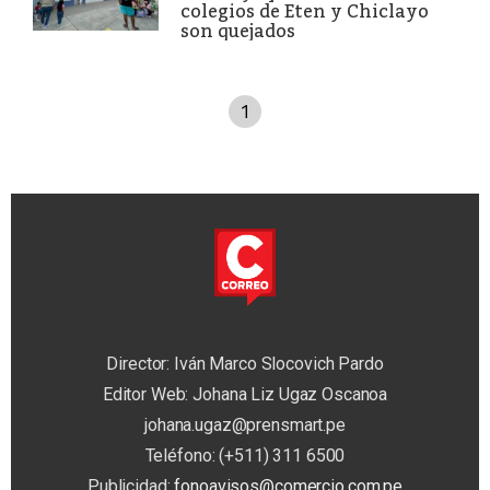
colegios de Eten y Chiclayo
son quejados
1
Director: Iván Marco Slocovich Pardo
Editor Web: Johana Liz Ugaz Oscanoa
johana.ugaz@prensmart.pe
Teléfono: (+511) 311 6500
Publicidad:
fonoavisos@comercio.com.pe