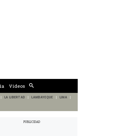
ia
Videos
Cuadro
de
búsqueda
LA LIBERTAD
LAMBAYEQUE
LIMA