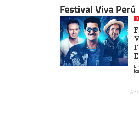
Festival Viva Perú
E
F
V
F
E
El
los
Ant