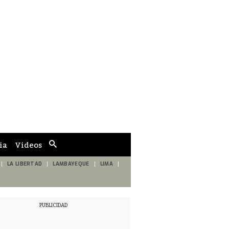
ia
Videos
Cuadro
de
búsqueda
LA LIBERTAD
LAMBAYEQUE
LIMA