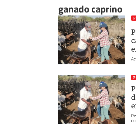
ganado caprino
P
P
c
e
Ac
P
P
d
e
Re
qu