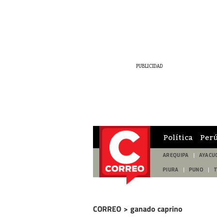
Política
Per
AREQUIPA
AYACU
PIURA
PUNO
CORREO
>
ganado caprino