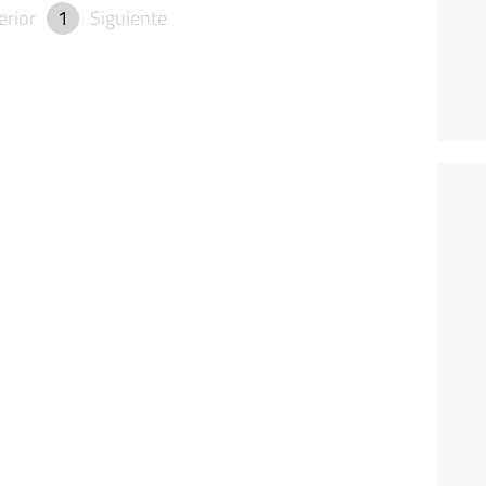
erior
1
Siguiente