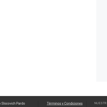
NUESTR
o Slocovich Pardo
Términos y Condiciones