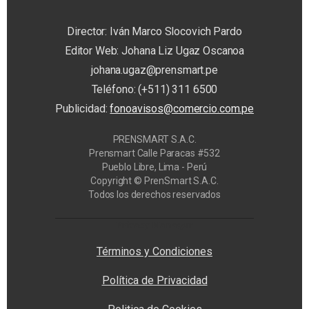
Director: Iván Marco Slocovich Pardo
Editor Web: Johana Liz Ugaz Oscanoa
johana.ugaz@prensmart.pe
Teléfono: (+511) 311 6500
Publicidad:
fonoavisos@comercio.com.pe
PRENSMART S.A.C.
Prensmart Calle Paracas #532
Pueblo Libre, Lima - Perú
Copyright © PrenSmart S.A.C.
Todos los derechos reservados
Privacy Manager
Términos y Condiciones
Política de Privacidad