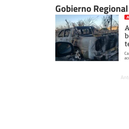
Gobierno Regional
A
A
b
t
Ca
ac
Ant