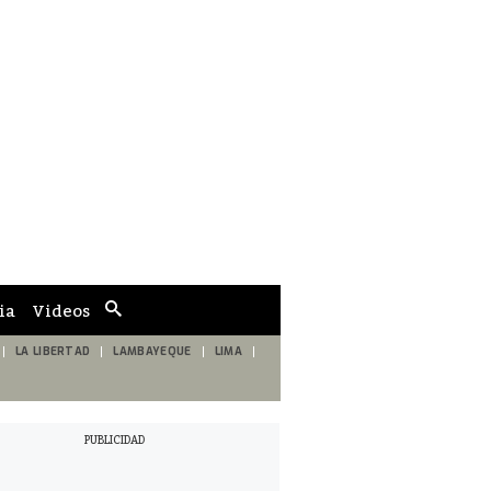
ia
Videos
Cuadro
de
búsqueda
LA LIBERTAD
LAMBAYEQUE
LIMA