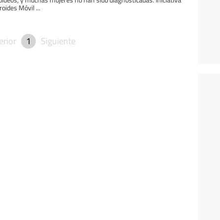
roides Móvil ...
erior
1
Siguiente