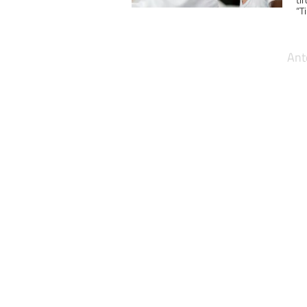
“Ti
Ant