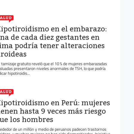
ALUD
ipotiroidismo en el embarazo:
na de cada diez gestantes en
ima podría tener alteraciones
iroideas
 tamizaje gratuito reveló que el 10 % de mujeres embarazadas
aluadas presentaron niveles anormales de TSH, lo que podría
icar hipotiroidis...
ALUD
ipotiroidismo en Perú: mujeres
ienen hasta 9 veces más riesgo
ue los hombres
rededor de un millón y medio de peruanos padecen trastornos
roideos, y muchas mujeres no han sido diagnosticadas. Iniciativa