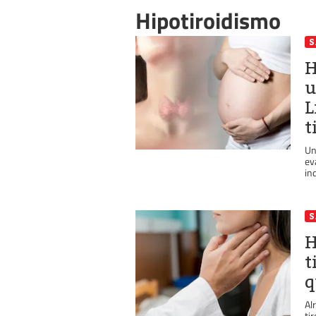
Hipotiroidismo
S
H
u
L
t
Un
ev
ind
S
H
t
q
Al
ti