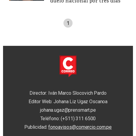
duelo nacional por tres días
1
Director: Iván Marco Slocovich Pardo
Editor Web: Johana Liz Ugaz Oscanoa
johana.ugaz@prensmart.pe
Teléfono: (+511) 311 6500
Publicidad:
fonoavisos@comercio.com.pe