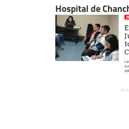
Hospital de Chan
E
J
t
C
La
su
adq
Ant