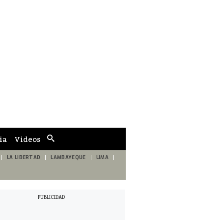
ia
Videos
Cuadro
de
búsqueda
LA LIBERTAD
LAMBAYEQUE
LIMA