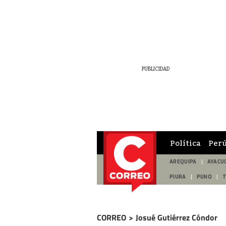
Política
Per
AREQUIPA
AYACU
PIURA
PUNO
CORREO
>
Josué Gutiérrez Cóndor