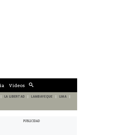
ia
Videos
Cuadro
de
búsqueda
LA LIBERTAD
LAMBAYEQUE
LIMA