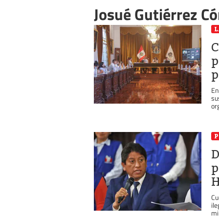
Josué Gutiérrez C
L
C
p
p
En
su
or
P
D
p
H
Cu
il
mil