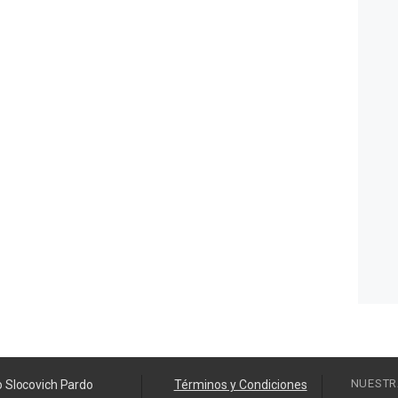
NUESTR
o Slocovich Pardo
Términos y Condiciones