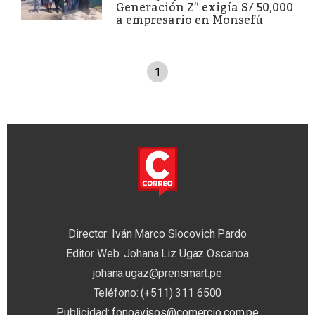
Generación Z” exigía S/ 50,000
a empresario en Monsefú
1
Director: Iván Marco Slocovich Pardo
Editor Web: Johana Liz Ugaz Oscanoa
johana.ugaz@prensmart.pe
Teléfono: (+511) 311 6500
Publicidad:
fonoavisos@comercio.com.pe