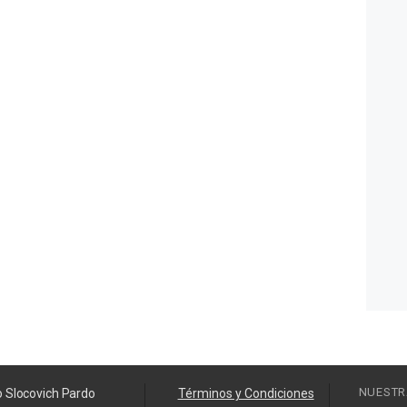
NUESTR
o Slocovich Pardo
Términos y Condiciones