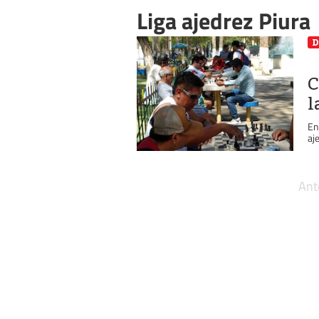
Liga ajedrez Piura
D
C
l
En
aj
Ant