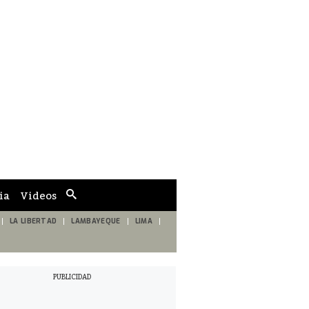
ia
Videos
Cuadro
de
búsqueda
LA LIBERTAD
LAMBAYEQUE
LIMA