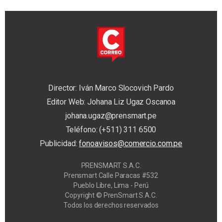
Director: Iván Marco Slocovich Pardo
Editor Web: Johana Liz Ugaz Oscanoa
johana.ugaz@prensmart.pe
Teléfono: (+511) 311 6500
Publicidad:
fonoavisos@comercio.com.pe
PRENSMART S.A.C.
Prensmart Calle Paracas #532
Pueblo Libre, Lima - Perú
Copyright © PrenSmart S.A.C.
Todos los derechos reservados