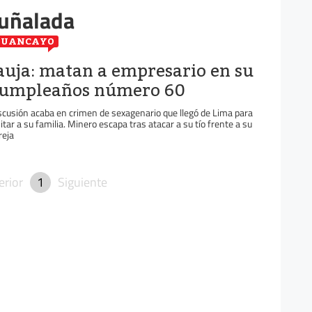
puñalada
HUANCAYO
auja: matan a empresario en su
umpleaños número 60
scusión acaba en crimen de sexagenario que llegó de Lima para
sitar a su familia. Minero escapa tras atacar a su tío frente a su
reja
erior
1
Siguiente