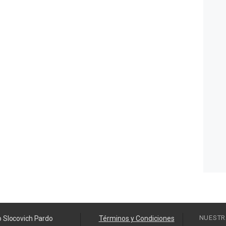
NUESTR
o Slocovich Pardo
Términos y Condiciones