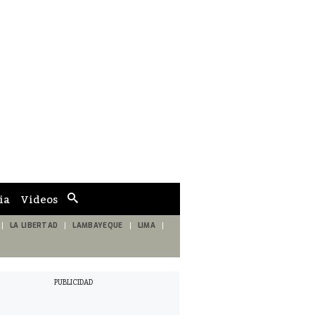
ia
Videos
Cuadro
de
búsqueda
LA LIBERTAD
LAMBAYEQUE
LIMA