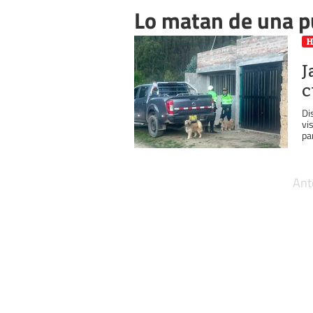
Lo matan de una 
J
c
Di
vi
pa
Ant