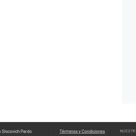
NUESTR
o Slocovich Pardo
Términos y Condiciones