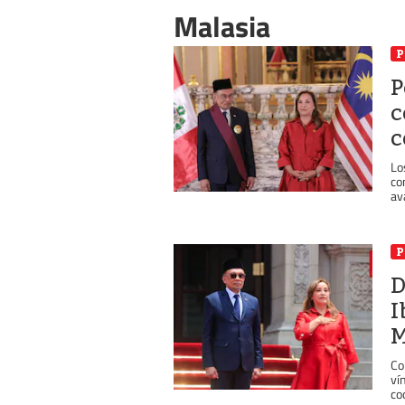
Malasia
P
P
c
c
Lo
co
av
P
D
I
M
Co
ví
co