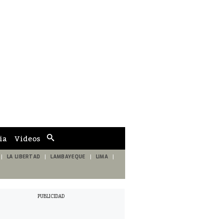
ia
Videos
Cuadro
de
búsqueda
LA LIBERTAD
LAMBAYEQUE
LIMA