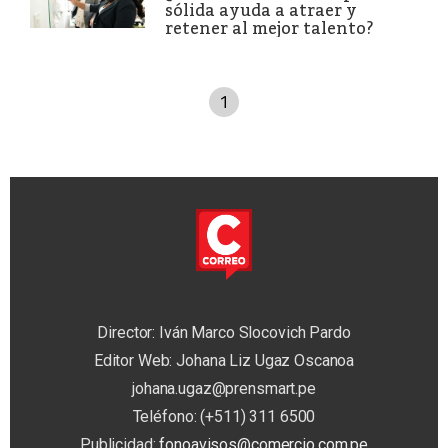
sólida ayuda a atraer y
retener al mejor talento?
1
Director: Iván Marco Slocovich Pardo
Editor Web: Johana Liz Ugaz Oscanoa
johana.ugaz@prensmart.pe
Teléfono: (+511) 311 6500
Publicidad:
fonoavisos@comercio.com.pe