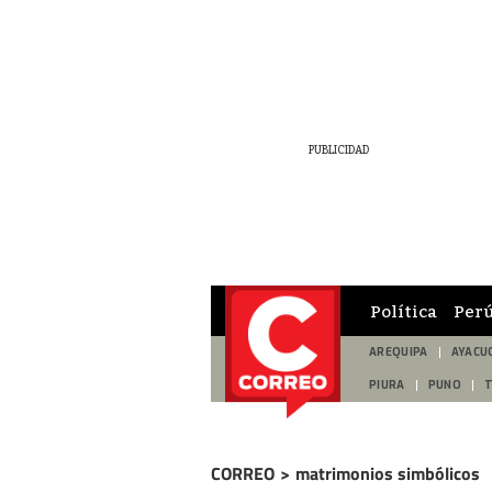
Política
Per
AREQUIPA
AYACU
PIURA
PUNO
CORREO
>
matrimonios simbólicos