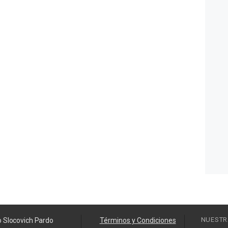
NUESTR
o Slocovich Pardo
Términos y Condiciones