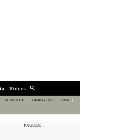
ia
Videos
Cuadro
de
búsqueda
LA LIBERTAD
LAMBAYEQUE
LIMA