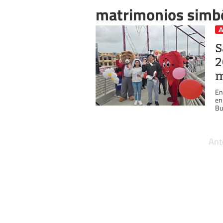
matrimonios simbó
A
S
2
m
En
en
Bu
Ant