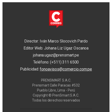
Director: Iván Marco Slocovich Pardo
Editor Web: Johana Liz Ugaz Oscanoa
johana.ugaz@prensmart.pe
Teléfono: (+511) 311 6500
Publicidad:
fonoavisos@comercio.com.pe
PRENSMART S.A.C.
Prensmart Calle Paracas #532
Pueblo Libre, Lima - Perú
Copyright © PrenSmart S.A.C.
Todos los derechos reservados
Privacy Manager