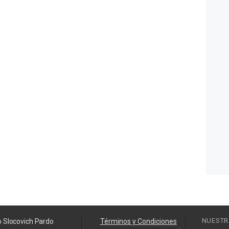
NUESTR
o Slocovich Pardo
Términos y Condiciones