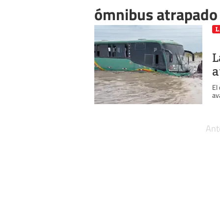
ómnibus atrapado
L
L
a
El
av
Ant