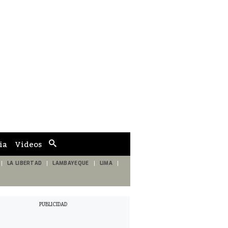
ia
Videos
Cuadro
de
búsqueda
LA LIBERTAD
LAMBAYEQUE
LIMA