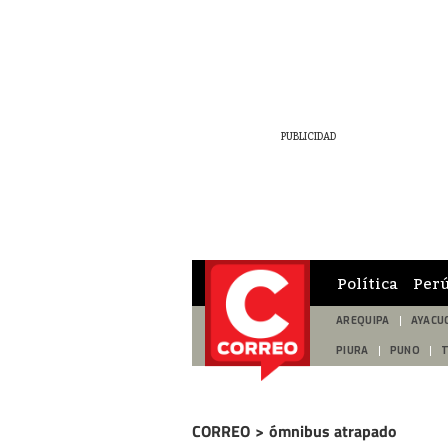
Política
Per
AREQUIPA
AYACU
PIURA
PUNO
CORREO
>
ómnibus atrapado