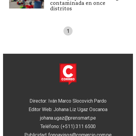
contaminada en once
distritos
1
Director: Iván Marco Slocovich Pardo
Editor Web: Johana Liz Ugaz Oscanoa
johana.ugaz@prensmart.pe
Teléfono: (+511) 311 6500
Publicidad:
fonoavisos@comercio.com.pe