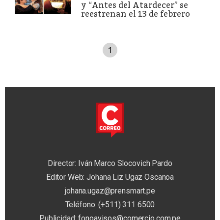
y “Antes del Atardecer” se
reestrenan el 13 de febrero
1
Director: Iván Marco Slocovich Pardo
Editor Web: Johana Liz Ugaz Oscanoa
johana.ugaz@prensmart.pe
Teléfono: (+511) 311 6500
Publicidad:
fonoavisos@comercio.com.pe