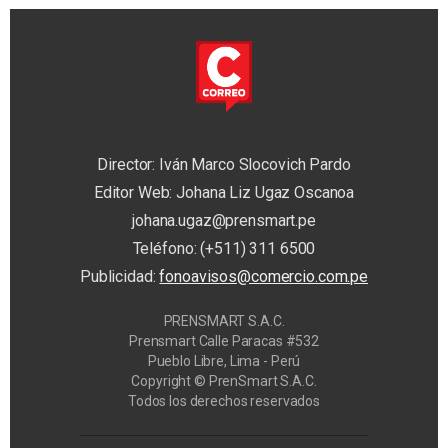
Director: Iván Marco Slocovich Pardo
Editor Web: Johana Liz Ugaz Oscanoa
johana.ugaz@prensmart.pe
Teléfono: (+511) 311 6500
Publicidad:
fonoavisos@comercio.com.pe
PRENSMART S.A.C.
Prensmart Calle Paracas #532
Pueblo Libre, Lima - Perú
Copyright © PrenSmart S.A.C.
Todos los derechos reservados
Privacy Manager