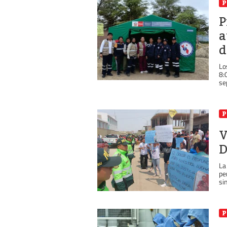
P
P
a
d
Lo
8:
se
P
V
D
La
pe
si
P