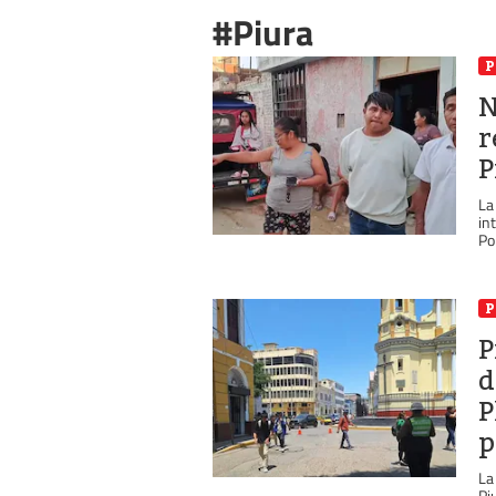
#Piura
P
N
r
P
La
in
Pol
P
P
d
P
p
La
Pi