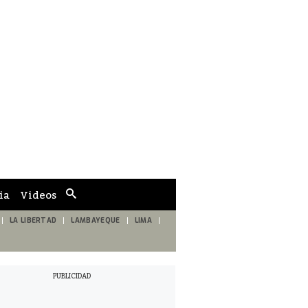
ia
Videos
Cuadro
de
búsqueda
LA LIBERTAD
LAMBAYEQUE
LIMA