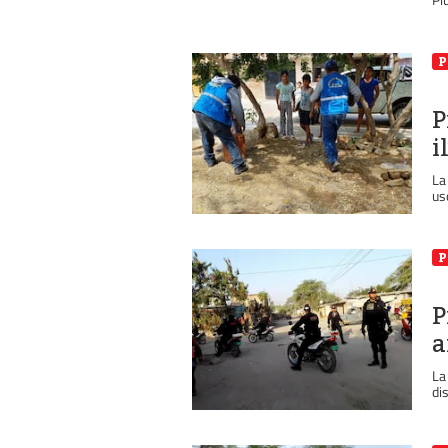
P
P
i
La
us
P
P
a
La
di