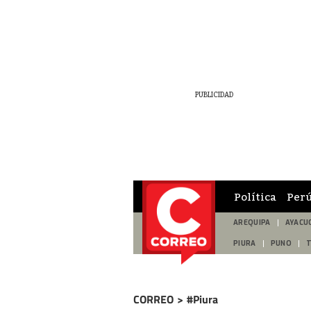
Política
Per
AREQUIPA
AYACU
PIURA
PUNO
CORREO
>
#Piura