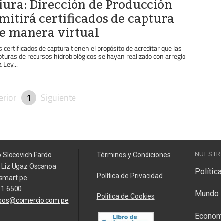
iura: Dirección de Producción
mitirá certificados de captura
e manera virtual
s certificados de captura tienen el propósito de acreditar que las
pturas de recursos hidrobiológicos se hayan realizado con arreglo
a Ley...
erior
1
Siguiente
NUESTR
o Slocovich Pardo
Términos y Condiciones
a Liz Ugaz Oscanoa
Polític
Política de Privacidad
smart.pe
11 6500
Mundo
Politica de Cookies
isos@comercio.com.pe
Econom