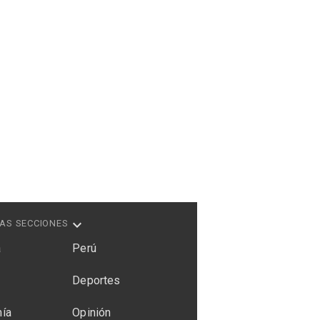
AS SECCIONES
a
Perú
Deportes
ía
Opinión