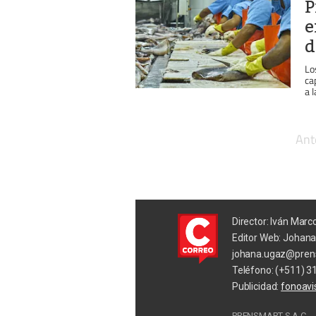
P
e
d
Lo
ca
a l
Ant
Director: Iván Marc
Editor Web: Johan
johana.ugaz@pren
Teléfono: (+511) 3
Publicidad:
fonoav
PRENSMART S.A.C.