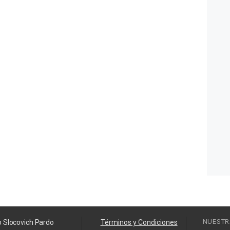
NUESTR
o Slocovich Pardo
Términos y Condiciones