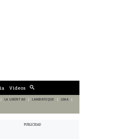
ia
Videos
Cuadro
de
búsqueda
LA LIBERTAD
LAMBAYEQUE
LIMA