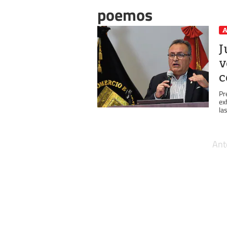
poemos
A
J
v
c
Pr
ex
la
Ant