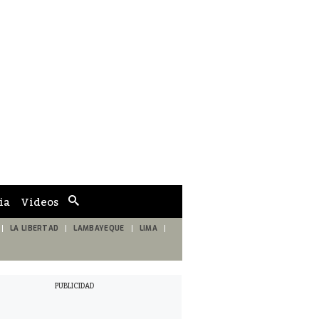
ia
Videos
Cuadro
de
búsqueda
LA LIBERTAD
LAMBAYEQUE
LIMA