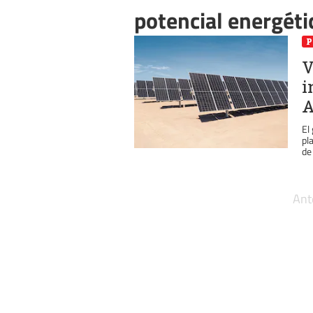
potencial energéti
P
V
i
A
El
pl
de 
Ant