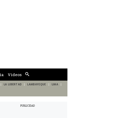
ia
Videos
Cuadro
de
búsqueda
LA LIBERTAD
LAMBAYEQUE
LIMA