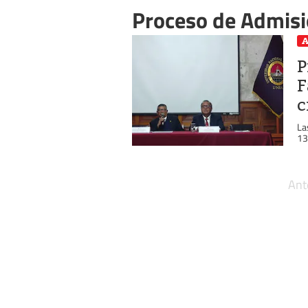
Proceso de Admisió
A
P
F
c
La
13
Ant