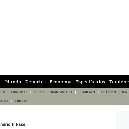
ú
Mundo
Deportes
Economía
Espectáculos
Tendenc
CHO
CHIMBOTE
CUSCO
HUANCAVELICA
HUANCAYO
HUÁNUCO
ICA
TACNA
TUMBES
nario II Fase