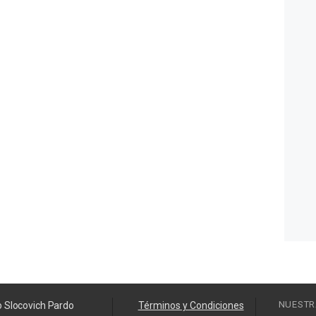
NUESTR
o Slocovich Pardo
Términos y Condiciones