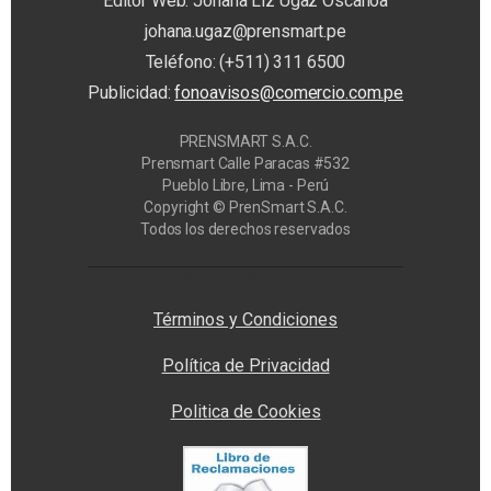
Editor Web: Johana Liz Ugaz Oscanoa
johana.ugaz@prensmart.pe
Teléfono: (+511) 311 6500
Publicidad:
fonoavisos@comercio.com.pe
PRENSMART S.A.C.
Prensmart Calle Paracas #532
Pueblo Libre, Lima - Perú
Copyright © PrenSmart S.A.C.
Todos los derechos reservados
Privacy Manager
Términos y Condiciones
Política de Privacidad
Politica de Cookies