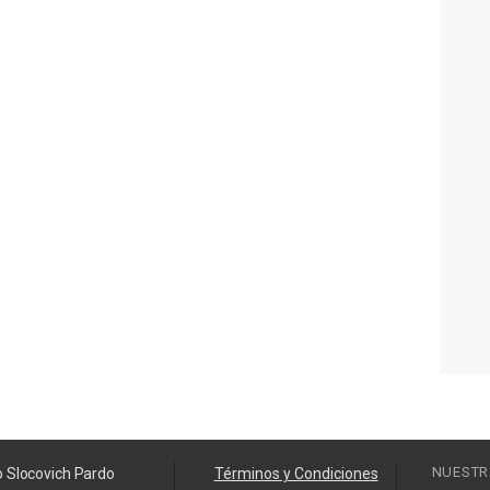
NUESTR
o Slocovich Pardo
Términos y Condiciones