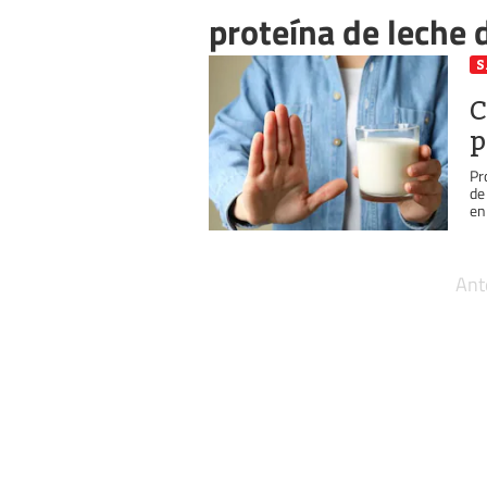
proteína de leche 
S
C
p
Pr
de
en 
Ant