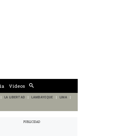
ia
Videos
Cuadro
de
búsqueda
LA LIBERTAD
LAMBAYEQUE
LIMA