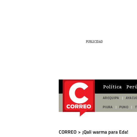
Política
Per
AREQUIPA
AYACU
PIURA
PUNO
CORREO
>
¡Qali warma para Eda!