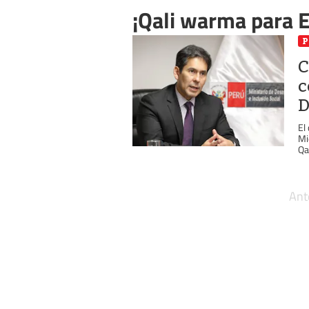
¡Qali warma para 
P
C
c
D
El
Mi
Qa
Ant