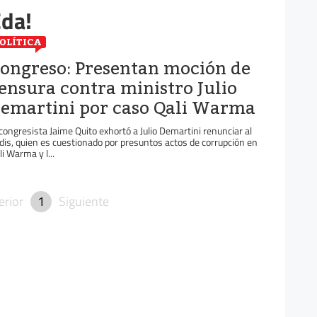
Eda!
OLÍTICA
ongreso: Presentan moción de
ensura contra ministro Julio
emartini por caso Qali Warma
 congresista Jaime Quito exhortó a Julio Demartini renunciar al
dis, quien es cuestionado por presuntos actos de corrupción en
li Warma y l...
erior
1
Siguiente