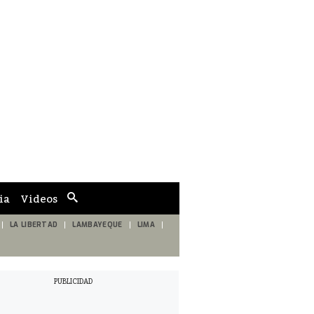
ia
Videos
Cuadro
de
búsqueda
LA LIBERTAD
LAMBAYEQUE
LIMA