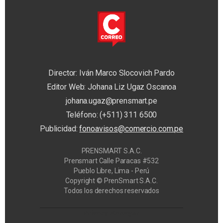
Director: Iván Marco Slocovich Pardo
Editor Web: Johana Liz Ugaz Oscanoa
johana.ugaz@prensmart.pe
Teléfono: (+511) 311 6500
Publicidad:
fonoavisos@comercio.com.pe
PRENSMART S.A.C.
Prensmart Calle Paracas #532
Pueblo Libre, Lima - Perú
Copyright © PrenSmart S.A.C.
Todos los derechos reservados
Privacy Manager