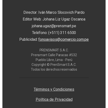
Director: Iván Marco Slocovich Pardo
Editor Web: Johana Liz Ugaz Oscanoa
johana.ugaz@prensmart.pe
Teléfono: (+511) 311 6500
Publicidad:
fonoavisos@comercio.com.pe
PRENSMART S.A.C.
Prensmart Calle Paracas #532
Pueblo Libre, Lima - Perú
Copyright © PrenSmart S.A.C.
Todos los derechos reservados
Privacy Manager
Términos y Condiciones
Política de Privacidad