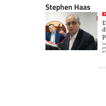
Stephen Haas
P
E
d
p
St
pr
la
Ant