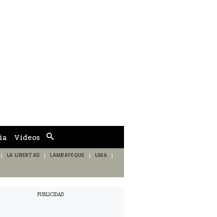
ia
Videos
Cuadro
de
búsqueda
LA LIBERTAD
LAMBAYEQUE
LIMA