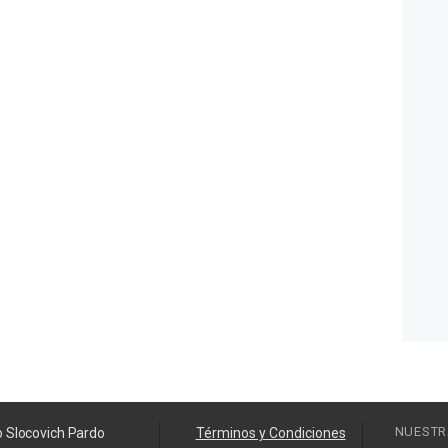
NUESTR
o Slocovich Pardo
Términos y Condiciones