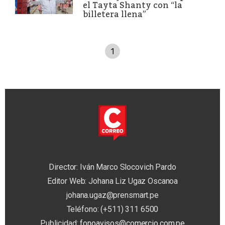
el Tayta Shanty con “la
billetera llena”
1
Director: Iván Marco Slocovich Pardo
Editor Web: Johana Liz Ugaz Oscanoa
johana.ugaz@prensmart.pe
Teléfono: (+511) 311 6500
Publicidad:
fonoavisos@comercio.com.pe