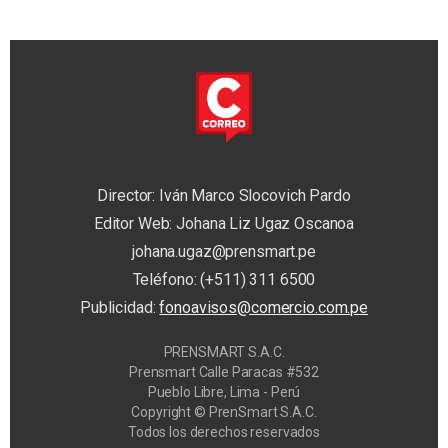
Director: Iván Marco Slocovich Pardo
Editor Web: Johana Liz Ugaz Oscanoa
johana.ugaz@prensmart.pe
Teléfono: (+511) 311 6500
Publicidad:
fonoavisos@comercio.com.pe
PRENSMART S.A.C.
Prensmart Calle Paracas #532
Pueblo Libre, Lima - Perú
Copyright © PrenSmart S.A.C.
Todos los derechos reservados