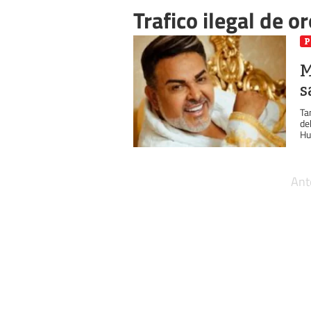
Trafico ilegal de o
P
M
s
Ta
de
Hu
Ant