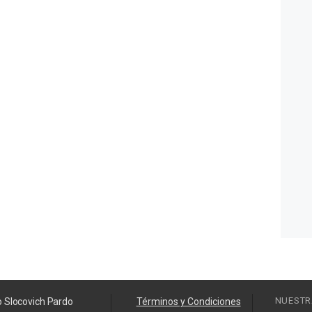
NUESTR
o Slocovich Pardo
Términos y Condiciones