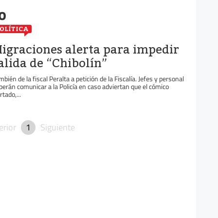
ro
OLÍTICA
igraciones alerta para impedir
alida de “Chibolín”
mbién de la fiscal Peralta a petición de la Fiscalía. Jefes y personal
berán comunicar a la Policía en caso adviertan que el cómico
rtado,...
erior
1
Siguiente