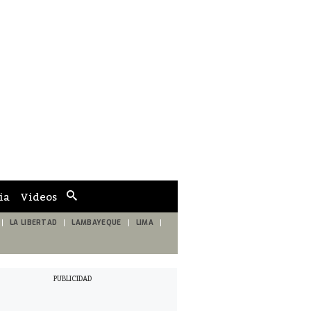
ia
Videos
Cuadro
de
búsqueda
LA LIBERTAD
LAMBAYEQUE
LIMA