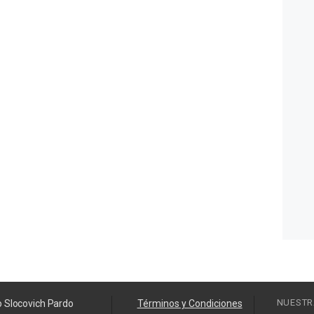
NUESTR
o Slocovich Pardo
Términos y Condiciones