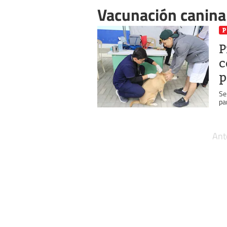
Vacunación canina
P
P
c
p
Se
pa
Ant