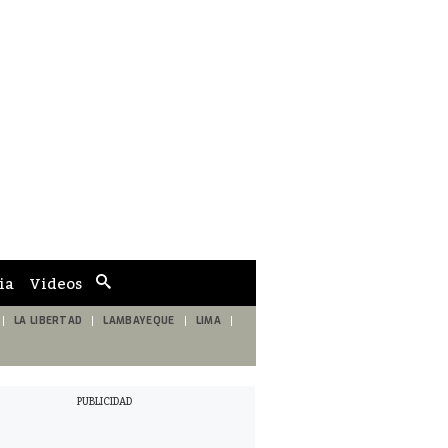
ia
Videos
Cuadro
de
búsqueda
LA LIBERTAD
LAMBAYEQUE
LIMA