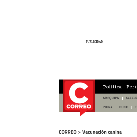
Política
Per
AREQUIPA
AYACU
PIURA
PUNO
CORREO
>
Vacunación canina