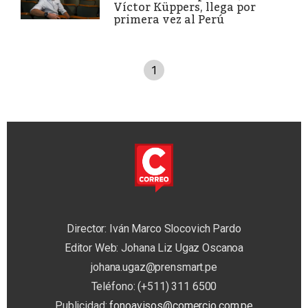
Víctor Küppers, llega por
primera vez al Perú
1
Director: Iván Marco Slocovich Pardo
Editor Web: Johana Liz Ugaz Oscanoa
johana.ugaz@prensmart.pe
Teléfono: (+511) 311 6500
Publicidad:
fonoavisos@comercio.com.pe