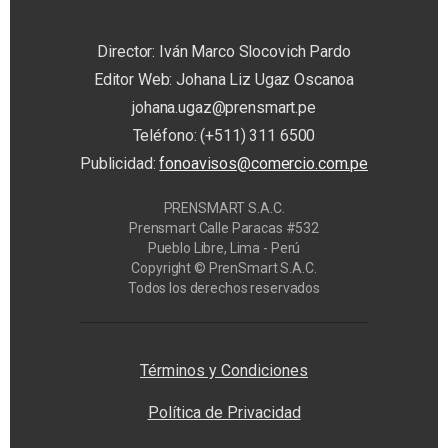
Director: Iván Marco Slocovich Pardo
Editor Web: Johana Liz Ugaz Oscanoa
johana.ugaz@prensmart.pe
Teléfono: (+511) 311 6500
Publicidad:
fonoavisos@comercio.com.pe
PRENSMART S.A.C.
Prensmart Calle Paracas #532
Pueblo Libre, Lima - Perú
Copyright © PrenSmart S.A.C.
Todos los derechos reservados
Privacy Manager
Términos y Condiciones
Política de Privacidad