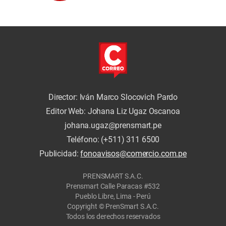
José Tello Alfaro
Director: Iván Marco Slocovich Pardo
Editor Web: Johana Liz Ugaz Oscanoa
johana.ugaz@prensmart.pe
Teléfono: (+511) 311 6500
Publicidad:
fonoavisos@comercio.com.pe
PRENSMART S.A.C.
Prensmart Calle Paracas #532
Pueblo Libre, Lima - Perú
Copyright © PrenSmart S.A.C.
Todos los derechos reservados